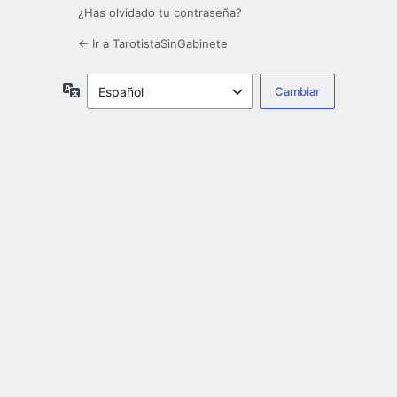
¿Has olvidado tu contraseña?
← Ir a TarotistaSinGabinete
Idioma