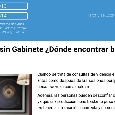
313
814
Tarot Visa Eco
tis con tarifa plana,
da. Coste 806: Red fija:
 (IVA incl.). + Info en
s
.
s sin Gabinete ¿Dónde encontrar 
Cuando se trata de consultas de videncia e
antes como después de las sesiones porqu
cosas se vean con simpleza.
Además, las personas pueden desconfiar d
ya que una predicción tiene bastante peso 
es tener la información incorrecta y no ser