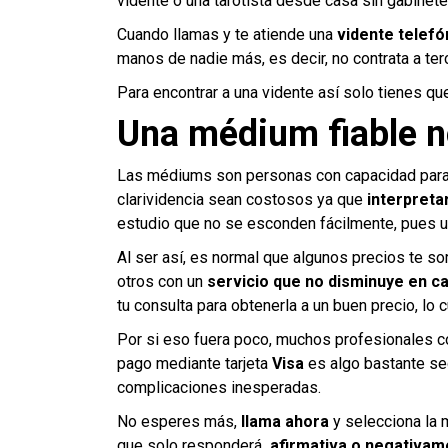
vidente o una tarotista desde casa sin gabinet
Cuando llamas y te atiende una
vidente telefón
manos de nadie más, es decir, no contrata a ter
Para encontrar a una vidente así solo tienes qu
Una médium fiable n
Las médiums son personas con capacidad para 
clarividencia sean costosos ya que
interpreta
estudio que no se esconden fácilmente, pues u
Al ser así, es normal que algunos precios te 
otros con un
servicio que no disminuye en cal
tu consulta para obtenerla a un buen precio, lo
Por si eso fuera poco, muchos profesionales c
pago mediante tarjeta
Visa
es algo bastante seg
complicaciones inesperadas.
No esperes más,
llama ahora
y selecciona la 
que solo responderá
afirmativa o negativam