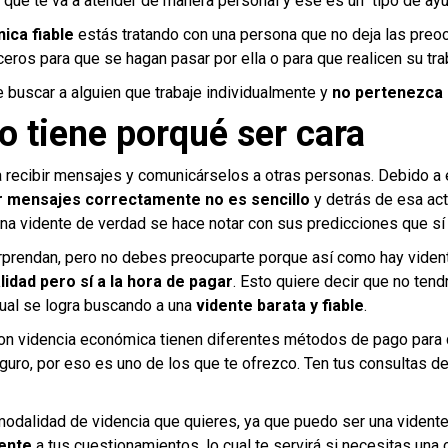
e que te va a atender de manera personal y ese es un tipo de ay
ica fiable
estás tratando con una persona que no deja las preoc
ceros para que se hagan pasar por ella o para que realicen su tra
e buscar a alguien que trabaje individualmente y
no pertenezca 
o tiene porqué ser cara
recibir mensajes y comunicárselos a otras personas. Debido a 
r mensajes correctamente no es sencillo
y detrás de esa act
na vidente de verdad se hace notar con sus predicciones que sí
sorprendan, pero no debes preocuparte porque así como hay vide
idad pero sí a la hora de pagar
. Esto quiere decir que no tend
 cual se logra buscando a una
vidente barata y fiable
.
on videncia económica tienen diferentes métodos de pago para 
uro, por eso es uno de los que te ofrezco. Ten tus consultas de
modalidad de videncia que quieres, ya que puedo ser una viden
ente
a tus cuestionamientos, lo cual te servirá si necesitas una 