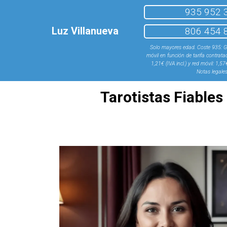
935 952 
Luz Villanueva
806 454 
Solo mayores edad. Coste 935: Gra
móvil en función de tarifa contrata
1,21€ (IVA incl.) y red móvil: 1,57€
Notas legale
Tarotistas Fiable